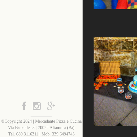
©Copyright 2024 | Mercadante Pizza e Cucina
Via Bruxelles 3 | 70022 Altamura (Ba)
Tel. 080 3116311 | Mob. 339 6494743